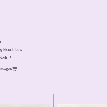
5
og kleur blauw
tails
elwagen